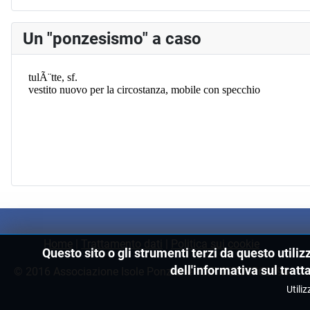
Un "ponzesismo" a caso
Home
|
Trattamento dati
|
Politica sui cookie
Questo sito o gli strumenti terzi da questo utiliz
dell'informativa sul tratt
© 2016 Associazione Isole Ponziane - C.F. 02203760596
Utiliz