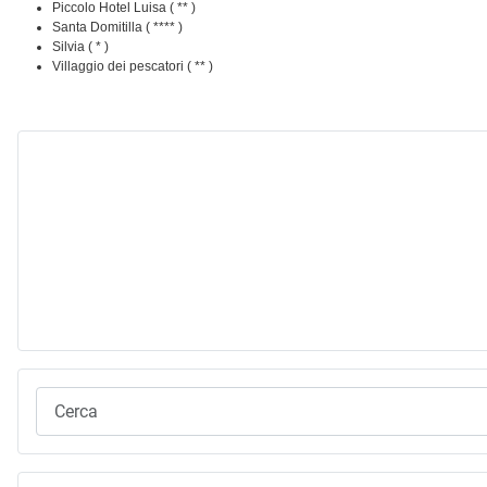
Piccolo Hotel Luisa ( ** )
Santa Domitilla ( **** )
Silvia ( * )
Villaggio dei pescatori ( ** )