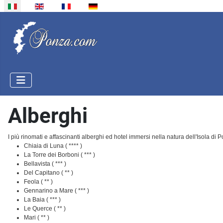
Seleziona la tua lingua
Alberghi
I più rinomati e affascinanti alberghi ed hotel immersi nella natura dell'Isola di
Chiaia di Luna ( **** )
La Torre dei Borboni ( *** )
Bellavista ( *** )
Del Capitano ( ** )
Feola ( ** )
Gennarino a Mare ( *** )
La Baia ( *** )
Le Querce ( ** )
Mari ( ** )