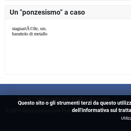
Un "ponzesismo" a caso
Home
|
Trattamento dati
|
Politica sui cookie
Questo sito o gli strumenti terzi da questo utiliz
dell'informativa sul tratt
© 2016 Associazione Isole Ponziane - C.F. 02203760596
Utiliz