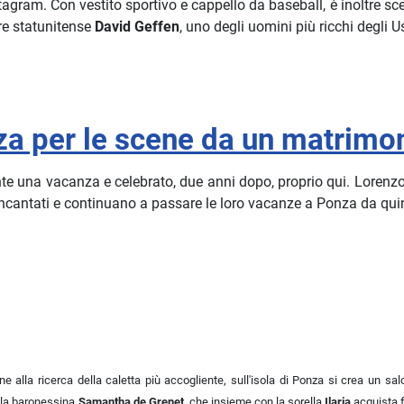
gram. Con vestito sportivo e cappello da baseball, è inoltre sc
re statunitense
David Geffen
, uno degli uomini più ricchi degli 
za per le scene da un matrimo
te una vacanza e celebrato, due anni dopo, proprio qui. Lorenzo 
incantati e continuano a passare le loro vacanze a Ponza da quin
e alla ricerca della caletta più accogliente, sull'isola di Ponza si crea un sal
a la baronessina
Samantha de Grenet
, che insieme con la sorella
Ilaria
acquista f