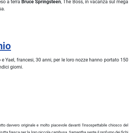
eso a terra
Bruce Springsteen
, The Boss, in vacanza sul mega
Usa.
nio
e Yael, francesi, 30 anni, per le loro nozze hanno portato 150
dici giorni.
otto davvero originale e molto piacevole davanti l'insospettabile chiosco del
rutta fresca per la loro piccola cambusa. Samantha sente il profumo dei fichi