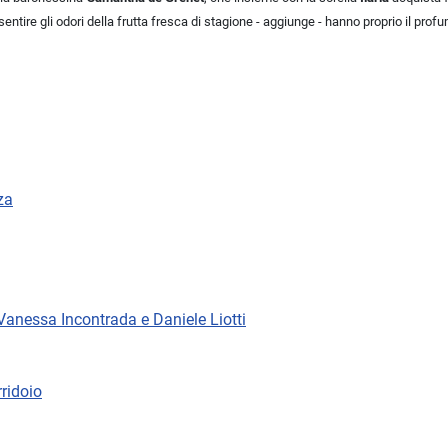
ntire gli odori della frutta fresca di stagione - aggiunge - hanno proprio il profu
za
n Vanessa Incontrada e Daniele Liotti
rridoio