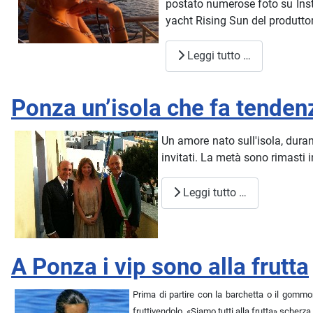
postato numerose foto su Insta
yacht Rising Sun del produtto
Leggi tutto …
Ponza un’isola che fa tenden
Un amore nato sull'isola, duran
invitati. La metà sono rimasti 
Leggi tutto …
A Ponza i vip sono alla frutta
Prima di partire con la barchetta o il gommon
fruttivendolo. «Siamo tutti alla frutta» scherz