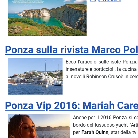
Ponza sulla rivista Marco Po
Ecco l'articolo sulle isole Ponzi
insenature e porticcioli, la cucin
ai novelli Robinson Crusoè in cerc
Ponza Vip 2016: Mariah Care
Anche per il 2016 Ponza si co
bordo del lussuoso yacht “Arti
per
Farah Quinn
, star della t