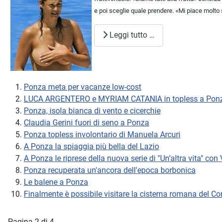
e poi sceglie quale prendere. «Mi piace molto se
Leggi tutto …
Ponza meta per vacanze low-cost
LUCA ARGENTERO e MYRIAM CATANIA in topless a Pon
Ponza, isola bianca di vento e cicerchie
Claudia Gerini fuori di seno a Ponza
Ponza topless involontario di Manuela Arcuri
A Ponza la spiaggia più bella del Lazio
A Ponza le riprese della nuova serie di "Un’altra vita" co
Ponza recuperata un'ancora dell'epoca borbonica
Le balene a Ponza
Finalmente è possibile visitare la cisterna romana del Co
Pagina 2 di 4